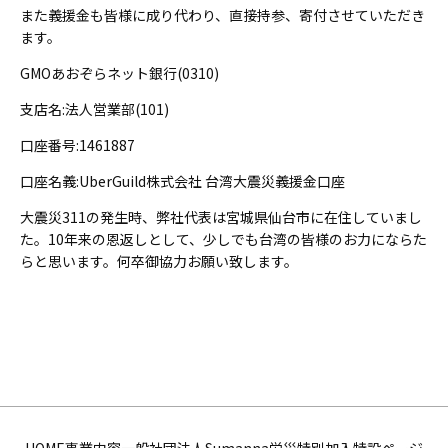
また義援金も皆様に成り代わり、直接持参、寄付させていただき
ます。
GMOあおぞらネット銀行(0310)
支店名:法人営業部(101)
口座番号:1461887
口座名義:UberGuild株式会社 台湾大震災義援金口座
大震災311の発生時、弊社代表は宮城県仙台市に在住していまし
た。10年来の恩返しとして、少しでも台湾の皆様のお力にならた
らと思います。何卒御協力お願い致します。
HOME
事業内容
一般社団法人Sumanna
労災特別加入特設ページ