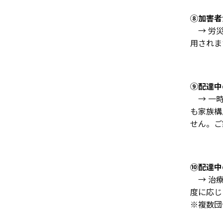
⑧加害者
→ 労災
用されま
⑨配達中
→ 一時
も家族構
せん。ご
⑩配達中
→ 治療
度に応じ
※複数団