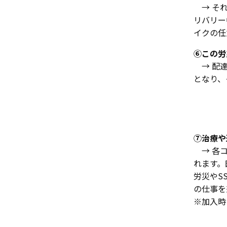
→ それ
リバリー
イクの任
⑥この労
→ 配達
となり、
⑦治療や
→ 各コ
れます。
労災やS
の仕事を
※加入時