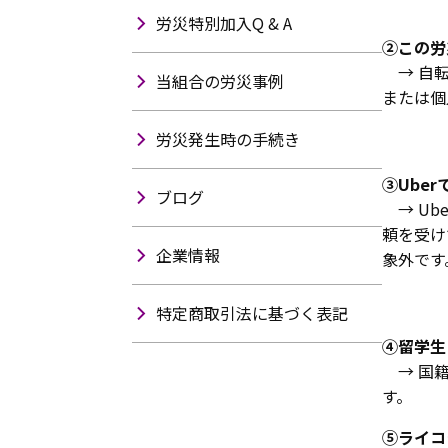
労災特別加入Q & A
②この労
→ 自転
当組合の労災事例
または個
労災発生時の手続き
③Ube
ブログ
→ Ub
頼を受け
企業情報
象外です
特定商取引法に基づく表記
④留学生
→ 国籍
す。
⑤ライコ