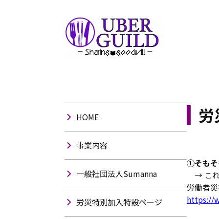
労
HOME
事業内容
①そもそ
一般社団法人Sumanna
→ これ
労働者災
https://
労災特別加入特設ページ