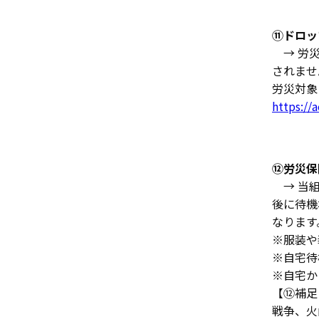
⑪ドロッ
→ 労災
されませ
労災対象
https://
⑫労災保
→ 当組
後に待機
なります
※服装や
※自宅待
※自宅か
【⑫補足
戦争、火