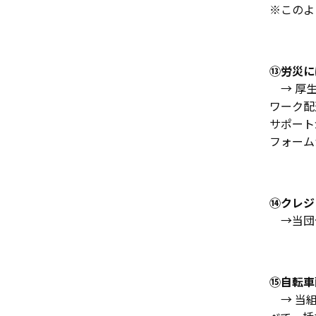
※このよ
⑬労災に
→ 厚生
ワーク配
サポート
フォーム
⑭クレジ
→当団体
⑮自転車
→ 当組