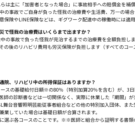
らは主に「加害者となった場合」に事故相手への賠償金を補償
中の事故でご自身が負った怪我の治療費や生活費、万一の場合
意保険やLINE保険などは、ギグワーク配達中の稼働時には適
災で怪我の治療費はいくらまで出ますか？
中の事故で負った怪我が完治するまでの治療費を全額負担しま
その後のリハビリ費用も労災保険が負担します（すべてのコー
通院、リハビリ中の所得保証はありますか？
ースの基礎給付日額※の80％（特別加算20％を含む）が、3
医師の診断書などは一切関係なく、実際に休業した「期間」が対
SL舞台音響照明芸能従事者組合などの他の特別加入団体、ま
兼業していた場合は基礎日額が合算されます。
に選ぶ各コースのことです。※※医師と組合から証明する書類