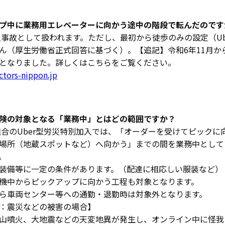
プ中に業務用エレベーターに向かう途中の階段で転んだのです
事故として扱われます。ただし、最初から徒歩のみの設定（Uber
ん（厚生労働省正式回答に基づく）。【追記】令和6年11月
となりました。詳しくはこちらをご覧ください。
actors-nippon.jp
険の対象となる「業務中」とはどの範囲ですか？
合のUber型労災特別加入では、「オーダーを受けてピックに
場所（地蔵スポットなど）へ向かう」までの間を業務中として
。
装備等に一定の条件があります。（配達に相応しい服装など）
機中からピックアップに向かう工程も対象となります。
ら車両センター等への通勤・退勤時は対象外となります。
：震災などの被害の場合】
山噴火、大地震などの天変地異が発生し、オンライン中に怪我