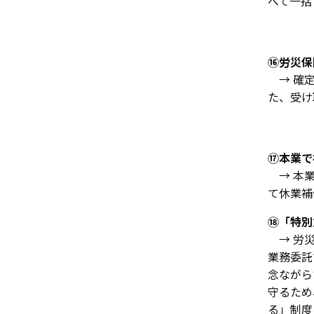
べて一括
⑯労災保
→ 確定
た、受け
⑰本業で
→ 本業
て休業補
⑱「特別
→ 労災
業務委託
念ながら
守るため
る」制度