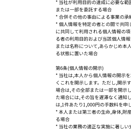
* 当社が利用目的の達成に必要な
または一部を委託する場合
* 合併その他の事由による事業の
* 個人情報を特定の者との間で共同
に共同して利用される個人情報の項
る者の利用目的および当該個人情報
または名称について,あらかじめ本
る状態に置いた場合
第6条(個人情報の開示)
* 当社は,本人から個人情報の開示
くこれを開示します。ただし,開示
場合は,その全部または一部を開示
た場合には,その旨を遅滞なく通知
は,1件あたり1,000円の手数料を
* 本人または第三者の生命,身体,
る場合
* 当社の業務の適正な実施に著し