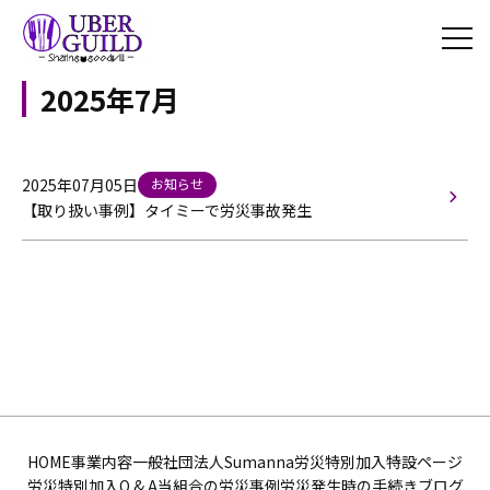
2025年7月
2025年07月05日
お知らせ
【取り扱い事例】タイミーで労災事故発生
HOME
事業内容
一般社団法人Sumanna
労災特別加入特設ページ
労災特別加入Q & A
当組合の労災事例
労災発生時の手続き
ブログ